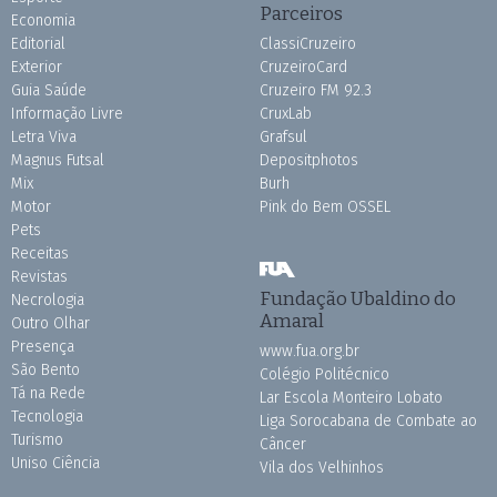
Parceiros
Economia
Editorial
ClassiCruzeiro
Exterior
CruzeiroCard
Guia Saúde
Cruzeiro FM 92.3
Informação Livre
CruxLab
Letra Viva
Grafsul
Magnus Futsal
Depositphotos
Mix
Burh
Motor
Pink do Bem OSSEL
Pets
Receitas
Revistas
Fundação Ubaldino do
Necrologia
Amaral
Outro Olhar
Presença
www.fua.org.br
São Bento
Colégio Politécnico
Tá na Rede
Lar Escola Monteiro Lobato
Tecnologia
Liga Sorocabana de Combate ao
Turismo
Câncer
Uniso Ciência
Vila dos Velhinhos