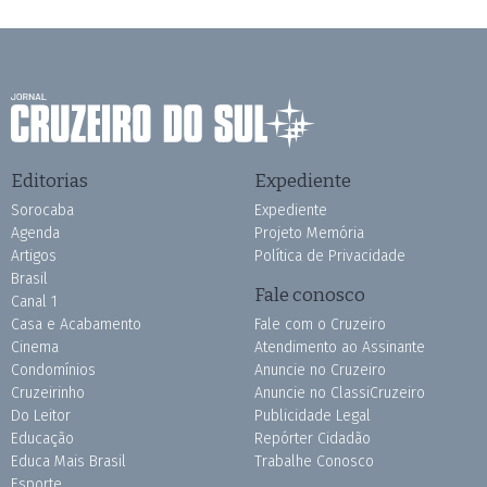
Editorias
Expediente
Sorocaba
Expediente
Agenda
Projeto Memória
Artigos
Política de Privacidade
Brasil
Fale conosco
Canal 1
Casa e Acabamento
Fale com o Cruzeiro
Cinema
Atendimento ao Assinante
Condomínios
Anuncie no Cruzeiro
Cruzeirinho
Anuncie no ClassiCruzeiro
Do Leitor
Publicidade Legal
Educação
Repórter Cidadão
Educa Mais Brasil
Trabalhe Conosco
Esporte