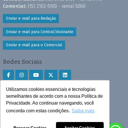
Comercial:
(15) 2102-5100 - ramal 5060
Enviar e-mail para Redação
Enviar e-mail para Central/Assinante
Enviar e-mail para o Comercial
Redes Sociais
Utilizamos cookies essenciais e tecnologias
Faça download do aplicativo
semelhantes de acordo com a nossa Política de
Play Store e App Store
Privacidade. Ao continuar navegando, você
concorda com estas condições.
Saiba mais
Todos os direitos reservados © 2025 Cruzeiro do Sul
Recusar Cookies
Aceitar Cookies