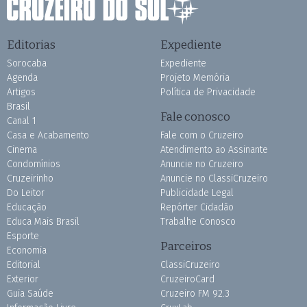
Editorias
Expediente
Sorocaba
Expediente
Agenda
Projeto Memória
Artigos
Política de Privacidade
Brasil
Fale conosco
Canal 1
Casa e Acabamento
Fale com o Cruzeiro
Cinema
Atendimento ao Assinante
Condomínios
Anuncie no Cruzeiro
Cruzeirinho
Anuncie no ClassiCruzeiro
Do Leitor
Publicidade Legal
Educação
Repórter Cidadão
Educa Mais Brasil
Trabalhe Conosco
Esporte
Parceiros
Economia
Editorial
ClassiCruzeiro
Exterior
CruzeiroCard
Guia Saúde
Cruzeiro FM 92.3