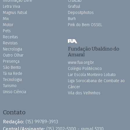
Informação Livre
CruxLab
Letra Viva
Grafsul
Magnus Futsal
Depositphotos
Mix
Burh
Motor
Pink do Bem OSSEL
Pets
Receitas
Revistas
Fundação Ubaldino do
Necrologia
Amaral
Outro Olhar
Presença
www.fua.org.br
São Bento
Colégio Politécnico
Tá na Rede
Lar Escola Monteiro Lobato
Tecnologia
Liga Sorocabana de Combate ao
Turismo
Câncer
Uniso Ciência
Vila dos Velhinhos
Contato
Redação:
(15) 99789-3913
Central/Assinante:
(15) 2102-5100 - ramal 5110