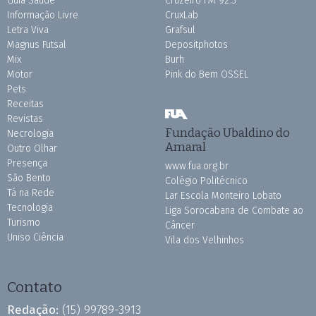
Guia Saúde
Cruzeiro FM 92.3
Informação Livre
CruxLab
Letra Viva
Grafsul
Magnus Futsal
Depositphotos
Mix
Burh
Motor
Pink do Bem OSSEL
Pets
Receitas
Revistas
Fundação Ubaldino do
Necrologia
Amaral
Outro Olhar
Presença
www.fua.org.br
São Bento
Colégio Politécnico
Tá na Rede
Lar Escola Monteiro Lobato
Tecnologia
Liga Sorocabana de Combate ao
Turismo
Câncer
Uniso Ciência
Vila dos Velhinhos
Contato
Redação:
(15) 99789-3913