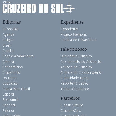
Editorias
Expediente
Sorocaba
Expediente
Agenda
Projeto Memória
Artigos
Política de Privacidade
Brasil
Fale conosco
Canal 1
Casa e Acabamento
Fale com o Cruzeiro
Cinema
Atendimento ao Assinante
Condomínios
Anuncie no Cruzeiro
Cruzeirinho
Anuncie no ClassiCruzeiro
Do Leitor
Publicidade Legal
Educação
Repórter Cidadão
Educa Mais Brasil
Trabalhe Conosco
Esporte
Parceiros
Economia
Editorial
ClassiCruzeiro
Exterior
CruzeiroCard