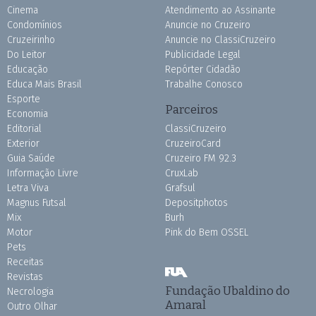
Cinema
Atendimento ao Assinante
Condomínios
Anuncie no Cruzeiro
Cruzeirinho
Anuncie no ClassiCruzeiro
Do Leitor
Publicidade Legal
Educação
Repórter Cidadão
Educa Mais Brasil
Trabalhe Conosco
Esporte
Parceiros
Economia
Editorial
ClassiCruzeiro
Exterior
CruzeiroCard
Guia Saúde
Cruzeiro FM 92.3
Informação Livre
CruxLab
Letra Viva
Grafsul
Magnus Futsal
Depositphotos
Mix
Burh
Motor
Pink do Bem OSSEL
Pets
Receitas
Revistas
Fundação Ubaldino do
Necrologia
Amaral
Outro Olhar