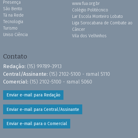
Presença
www.fua.org.br
São Bento
Colégio Politécnico
Tá na Rede
Lar Escola Monteiro Lobato
Tecnologia
Liga Sorocabana de Combate ao
Turismo
Câncer
Uniso Ciência
Vila dos Velhinhos
Contato
Redação:
(15) 99789-3913
Central/Assinante:
(15) 2102-5100 - ramal 5110
Comercial:
(15) 2102-5100 - ramal 5060
Enviar e-mail para Redação
Enviar e-mail para Central/Assinante
Enviar e-mail para o Comercial