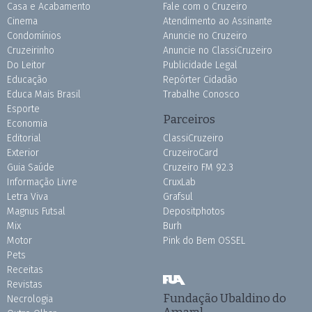
Casa e Acabamento
Fale com o Cruzeiro
Cinema
Atendimento ao Assinante
Condomínios
Anuncie no Cruzeiro
Cruzeirinho
Anuncie no ClassiCruzeiro
Do Leitor
Publicidade Legal
Educação
Repórter Cidadão
Educa Mais Brasil
Trabalhe Conosco
Esporte
Parceiros
Economia
Editorial
ClassiCruzeiro
Exterior
CruzeiroCard
Guia Saúde
Cruzeiro FM 92.3
Informação Livre
CruxLab
Letra Viva
Grafsul
Magnus Futsal
Depositphotos
Mix
Burh
Motor
Pink do Bem OSSEL
Pets
Receitas
Revistas
Fundação Ubaldino do
Necrologia
Amaral