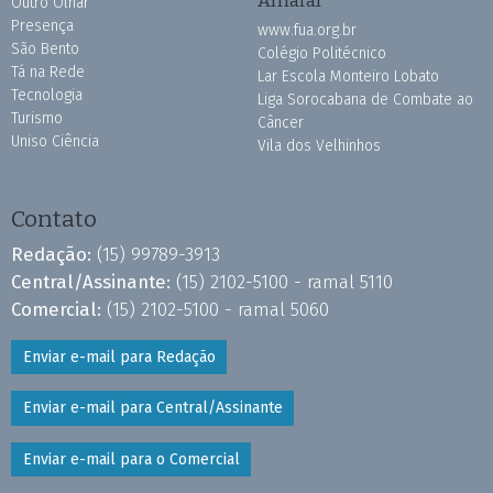
Outro Olhar
Presença
www.fua.org.br
São Bento
Colégio Politécnico
Tá na Rede
Lar Escola Monteiro Lobato
Tecnologia
Liga Sorocabana de Combate ao
Turismo
Câncer
Uniso Ciência
Vila dos Velhinhos
Contato
Redação:
(15) 99789-3913
Central/Assinante:
(15) 2102-5100 - ramal 5110
Comercial:
(15) 2102-5100 - ramal 5060
Enviar e-mail para Redação
Enviar e-mail para Central/Assinante
Enviar e-mail para o Comercial