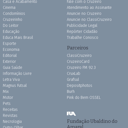
Casa e Acabamento
Fale com o Cruzeiro
Cinema
Atendimento ao Assinante
Condomínios
Anuncie no Cruzeiro
Cruzeirinho
Anuncie no ClassiCruzeiro
Do Leitor
Publicidade Legal
Educação
Repórter Cidadão
Educa Mais Brasil
Trabalhe Conosco
Esporte
Parceiros
Economia
Editorial
ClassiCruzeiro
Exterior
CruzeiroCard
Guia Saúde
Cruzeiro FM 92.3
Informação Livre
CruxLab
Letra Viva
Grafsul
Magnus Futsal
Depositphotos
Mix
Burh
Motor
Pink do Bem OSSEL
Pets
Receitas
Revistas
Fundação Ubaldino do
Necrologia
Amaral
Outro Olhar