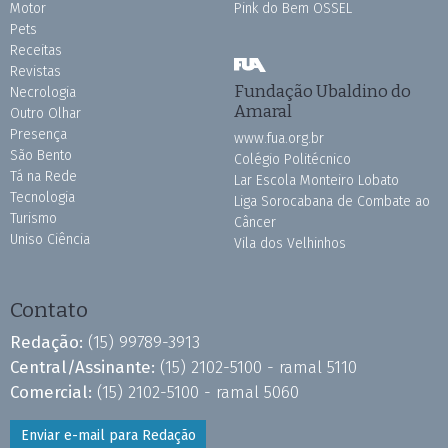
Motor
Pink do Bem OSSEL
Pets
Receitas
Revistas
Fundação Ubaldino do
Necrologia
Amaral
Outro Olhar
Presença
www.fua.org.br
São Bento
Colégio Politécnico
Tá na Rede
Lar Escola Monteiro Lobato
Tecnologia
Liga Sorocabana de Combate ao
Turismo
Câncer
Uniso Ciência
Vila dos Velhinhos
Contato
Redação:
(15) 99789-3913
Central/Assinante:
(15) 2102-5100 - ramal 5110
Comercial:
(15) 2102-5100 - ramal 5060
Enviar e-mail para Redação