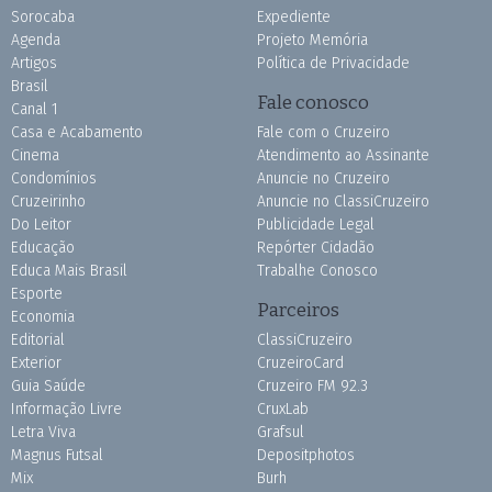
Sorocaba
Expediente
Agenda
Projeto Memória
Artigos
Política de Privacidade
Brasil
Fale conosco
Canal 1
Casa e Acabamento
Fale com o Cruzeiro
Cinema
Atendimento ao Assinante
Condomínios
Anuncie no Cruzeiro
Cruzeirinho
Anuncie no ClassiCruzeiro
Do Leitor
Publicidade Legal
Educação
Repórter Cidadão
Educa Mais Brasil
Trabalhe Conosco
Esporte
Parceiros
Economia
Editorial
ClassiCruzeiro
Exterior
CruzeiroCard
Guia Saúde
Cruzeiro FM 92.3
Informação Livre
CruxLab
Letra Viva
Grafsul
Magnus Futsal
Depositphotos
Mix
Burh