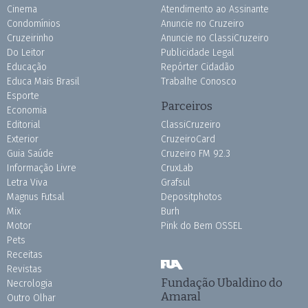
Cinema
Atendimento ao Assinante
Condomínios
Anuncie no Cruzeiro
Cruzeirinho
Anuncie no ClassiCruzeiro
Do Leitor
Publicidade Legal
Educação
Repórter Cidadão
Educa Mais Brasil
Trabalhe Conosco
Esporte
Parceiros
Economia
Editorial
ClassiCruzeiro
Exterior
CruzeiroCard
Guia Saúde
Cruzeiro FM 92.3
Informação Livre
CruxLab
Letra Viva
Grafsul
Magnus Futsal
Depositphotos
Mix
Burh
Motor
Pink do Bem OSSEL
Pets
Receitas
Revistas
Fundação Ubaldino do
Necrologia
Amaral
Outro Olhar