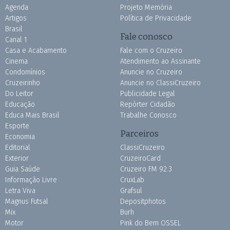
Agenda
Projeto Memória
Artigos
Política de Privacidade
Brasil
Fale conosco
Canal 1
Casa e Acabamento
Fale com o Cruzeiro
Cinema
Atendimento ao Assinante
Condomínios
Anuncie no Cruzeiro
Cruzeirinho
Anuncie no ClassiCruzeiro
Do Leitor
Publicidade Legal
Educação
Repórter Cidadão
Educa Mais Brasil
Trabalhe Conosco
Esporte
Parceiros
Economia
Editorial
ClassiCruzeiro
Exterior
CruzeiroCard
Guia Saúde
Cruzeiro FM 92.3
Informação Livre
CruxLab
Letra Viva
Grafsul
Magnus Futsal
Depositphotos
Mix
Burh
Motor
Pink do Bem OSSEL