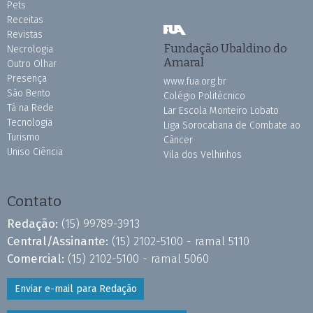
Pets
Receitas
Revistas
Fundação Ubaldino do
Necrologia
Amaral
Outro Olhar
Presença
www.fua.org.br
São Bento
Colégio Politécnico
Tá na Rede
Lar Escola Monteiro Lobato
Tecnologia
Liga Sorocabana de Combate ao
Turismo
Câncer
Uniso Ciência
Vila dos Velhinhos
Contato
Redação:
(15) 99789-3913
Central/Assinante:
(15) 2102-5100 - ramal 5110
Comercial:
(15) 2102-5100 - ramal 5060
Enviar e-mail para Redação