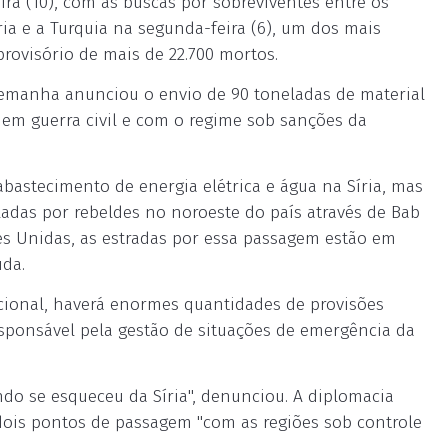
ra (10), com as buscas por sobreviventes entre os
ia e a Turquia na segunda-feira (6), um dos mais
ovisório de mais de 22.700 mortos.
lemanha anunciou o envio de 90 toneladas de material
 em guerra civil e com o regime sob sanções da
bastecimento de energia elétrica e água na Síria, mas
adas por rebeldes no noroeste do país através de Bab
es Unidas, as estradas por essa passagem estão em
uda.
ional, haverá enormes quantidades de provisões
responsável pela gestão de situações de emergência da
ndo se esqueceu da Síria", denunciou. A diplomacia
 dois pontos de passagem "com as regiões sob controle