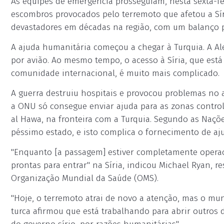
As equipes de emergência prosseguiam, nesta sexta-fei
escombros provocados pelo terremoto que afetou a Sír
devastadores em décadas na região, com um balanço pr
A ajuda humanitária começou a chegar à Turquia. A A
por avião. Ao mesmo tempo, o acesso à Síria, que está
comunidade internacional, é muito mais complicado.
A guerra destruiu hospitais e provocou problemas no a
a ONU só consegue enviar ajuda para as zonas control
al Hawa, na fronteira com a Turquia. Segundo as Naçõ
péssimo estado, e isto complica o fornecimento de aj
"Enquanto [a passagem] estiver completamente operac
prontas para entrar" na Síria, indicou Michael Ryan, 
Organização Mundial da Saúde (OMS).
"Hoje, o terremoto atrai de novo a atenção, mas o mu
turca afirmou que está trabalhando para abrir outros