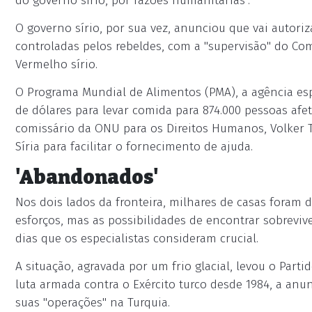
do governo sírio, por razões humanitárias".
O governo sírio, por sua vez, anunciou que vai autori
controladas pelos rebeldes, com a "supervisão" do Co
Vermelho sírio.
O Programa Mundial de Alimentos (PMA), a agência esp
de dólares para levar comida para 874.000 pessoas afet
comissário da ONU para os Direitos Humanos, Volker Tü
Síria para facilitar o fornecimento de ajuda.
'Abandonados'
Nos dois lados da fronteira, milhares de casas foram 
esforços, mas as possibilidades de encontrar sobrevi
dias que os especialistas consideram crucial.
A situação, agravada por um frio glacial, levou o Part
luta armada contra o Exército turco desde 1984, a anun
suas "operações" na Turquia.