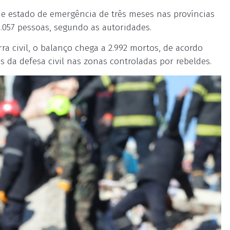
o e estado de emergência de três meses nas províncias
9.057 pessoas, segundo as autoridades.
ra civil, o balanço chega a 2.992 mortos, de acordo
da defesa civil nas zonas controladas por rebeldes.