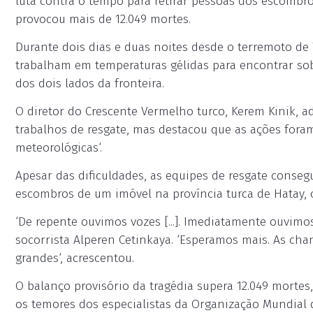
luta contra o tempo para retirar pessoas dos escombr
provocou mais de 12.049 mortes.
Durante dois dias e duas noites desde o terremoto de 
trabalham em temperaturas gélidas para encontrar sob
dos dois lados da fronteira.
O diretor do Crescente Vermelho turco, Kerem Kinik, ad
trabalhos de resgate, mas destacou que as ações foram
meteorológicas‘.
Apesar das dificuldades, as equipes de resgate conseg
escombros de um imóvel na província turca de Hatay,
‘De repente ouvimos vozes [...]. Imediatamente ouvimo
socorrista Alperen Cetinkaya. ‘Esperamos mais. As cha
grandes‘, acrescentou.
O balanço provisório da tragédia supera 12.049 morte
os temores dos especialistas da Organização Mundial 