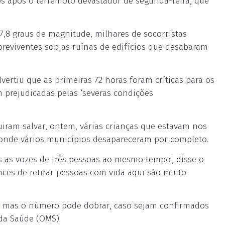
os após o terremoto devastador de segunda-feira, que
7,8 graus de magnitude, milhares de socorristas
reviventes sob as ruínas de edifícios que desabaram
vertiu que as primeiras 72 horas foram críticas para os
 prejudicadas pelas ‘severas condições
uiram salvar, ontem, várias crianças que estavam nos
 onde vários municípios desapareceram por completo.
s as vozes de três pessoas ao mesmo tempo‘, disse o
nces de retirar pessoas com vida aqui são muito
s, mas o número pode dobrar, caso sejam confirmados
da Saúde (OMS).