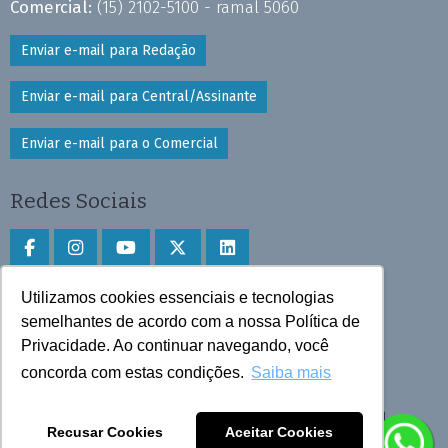
Comercial:
(15) 2102-5100 - ramal 5060
Enviar e-mail para Redação
Enviar e-mail para Central/Assinante
Enviar e-mail para o Comercial
Redes Sociais
Utilizamos cookies essenciais e tecnologias
Faça download do aplicativo
semelhantes de acordo com a nossa Política de
Privacidade. Ao continuar navegando, você
Play Store e App Store
concorda com estas condições.
Saiba mais
Todos os direitos reservados © 2025 Cruzeiro do Sul
Recusar Cookies
Aceitar Cookies