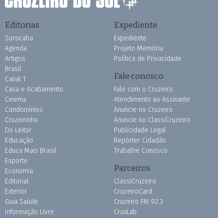
Editorias
Expediente
Sorocaba
Expediente
Agenda
Projeto Memória
Artigos
Política de Privacidade
Brasil
Fale conosco
Canal 1
Casa e Acabamento
Fale com o Cruzeiro
Cinema
Atendimento ao Assinante
Condomínios
Anuncie no Cruzeiro
Cruzeirinho
Anuncie no ClassiCruzeiro
Do Leitor
Publicidade Legal
Educação
Repórter Cidadão
Educa Mais Brasil
Trabalhe Conosco
Esporte
Parceiros
Economia
Editorial
ClassiCruzeiro
Exterior
CruzeiroCard
Guia Saúde
Cruzeiro FM 92.3
Informação Livre
CruxLab