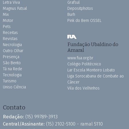
Letra Viva
Grafsul
Magnus Futsal
Depositphotos
Mix
Burh
Motor
Pink do Bem OSSEL
Pets
Receitas
Revistas
Fundação Ubaldino do
Necrologia
Amaral
Outro Olhar
Presença
www.fua.org.br
São Bento
Colégio Politécnico
Tá na Rede
Lar Escola Monteiro Lobato
Tecnologia
Liga Sorocabana de Combate ao
Turismo
Câncer
Uniso Ciência
Vila dos Velhinhos
Contato
Redação:
(15) 99789-3913
Central/Assinante:
(15) 2102-5100 - ramal 5110