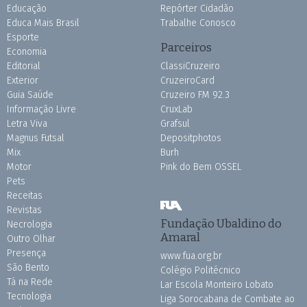
Educação
Repórter Cidadão
Educa Mais Brasil
Trabalhe Conosco
Esporte
Parceiros
Economia
Editorial
ClassiCruzeiro
Exterior
CruzeiroCard
Guia Saúde
Cruzeiro FM 92.3
Informação Livre
CruxLab
Letra Viva
Grafsul
Magnus Futsal
Depositphotos
Mix
Burh
Motor
Pink do Bem OSSEL
Pets
Receitas
Revistas
Fundação Ubaldino do
Necrologia
Amaral
Outro Olhar
Presença
www.fua.org.br
São Bento
Colégio Politécnico
Tá na Rede
Lar Escola Monteiro Lobato
Tecnologia
Liga Sorocabana de Combate ao