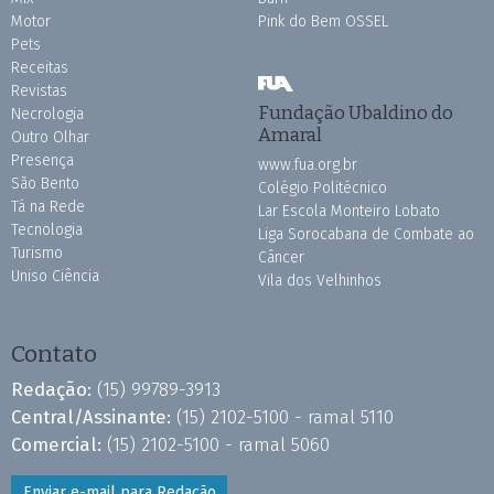
Motor
Pink do Bem OSSEL
Pets
Receitas
Revistas
Fundação Ubaldino do
Necrologia
Amaral
Outro Olhar
Presença
www.fua.org.br
São Bento
Colégio Politécnico
Tá na Rede
Lar Escola Monteiro Lobato
Tecnologia
Liga Sorocabana de Combate ao
Turismo
Câncer
Uniso Ciência
Vila dos Velhinhos
Contato
Redação:
(15) 99789-3913
Central/Assinante:
(15) 2102-5100 - ramal 5110
Comercial:
(15) 2102-5100 - ramal 5060
Enviar e-mail para Redação