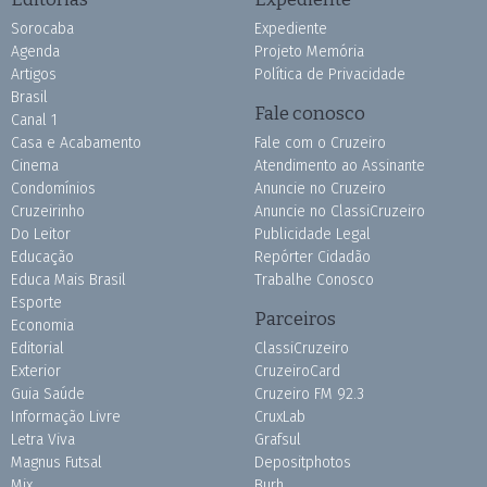
Sorocaba
Expediente
Agenda
Projeto Memória
Artigos
Política de Privacidade
Brasil
Fale conosco
Canal 1
Casa e Acabamento
Fale com o Cruzeiro
Cinema
Atendimento ao Assinante
Condomínios
Anuncie no Cruzeiro
Cruzeirinho
Anuncie no ClassiCruzeiro
Do Leitor
Publicidade Legal
Educação
Repórter Cidadão
Educa Mais Brasil
Trabalhe Conosco
Esporte
Parceiros
Economia
Editorial
ClassiCruzeiro
Exterior
CruzeiroCard
Guia Saúde
Cruzeiro FM 92.3
Informação Livre
CruxLab
Letra Viva
Grafsul
Magnus Futsal
Depositphotos
Mix
Burh