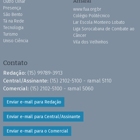
Amaral
Outro Olhar
Presença
www.fua.org.br
São Bento
Colégio Politécnico
Tá na Rede
Lar Escola Monteiro Lobato
Tecnologia
Liga Sorocabana de Combate ao
Turismo
Câncer
Uniso Ciência
Vila dos Velhinhos
Contato
Redação:
(15) 99789-3913
Central/Assinante:
(15) 2102-5100 - ramal 5110
Comercial:
(15) 2102-5100 - ramal 5060
Enviar e-mail para Redação
Enviar e-mail para Central/Assinante
Enviar e-mail para o Comercial