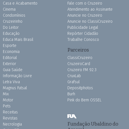
Casa e Acabamento
Fale com o Cruzeiro
Cinema
Atendimento ao Assinante
Condomínios
Anuncie no Cruzeiro
Cruzeirinho
Anuncie no ClassiCruzeiro
Do Leitor
Publicidade Legal
Educação
Repórter Cidadão
Educa Mais Brasil
Trabalhe Conosco
Esporte
Parceiros
Economia
Editorial
ClassiCruzeiro
Exterior
CruzeiroCard
Guia Saúde
Cruzeiro FM 92.3
Informação Livre
CruxLab
Letra Viva
Grafsul
Magnus Futsal
Depositphotos
Mix
Burh
Motor
Pink do Bem OSSEL
Pets
Receitas
Revistas
Fundação Ubaldino do
Necrologia