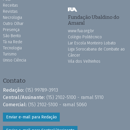
Receitas
Revistas
Fundação Ubaldino do
Necrologia
Amaral
Outro Olhar
Presença
www.fua.org.br
São Bento
Colégio Politécnico
Tá na Rede
Lar Escola Monteiro Lobato
Tecnologia
Liga Sorocabana de Combate ao
Turismo
Câncer
Uniso Ciência
Vila dos Velhinhos
Contato
Redação:
(15) 99789-3913
Central/Assinante:
(15) 2102-5100 - ramal 5110
Comercial:
(15) 2102-5100 - ramal 5060
Enviar e-mail para Redação