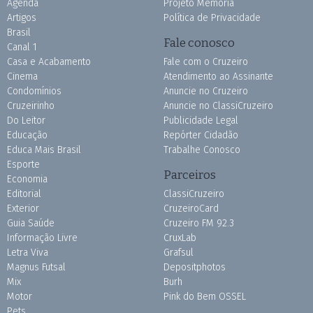
Agenda
Projeto Memória
Artigos
Política de Privacidade
Brasil
Fale conosco
Canal 1
Casa e Acabamento
Fale com o Cruzeiro
Cinema
Atendimento ao Assinante
Condomínios
Anuncie no Cruzeiro
Cruzeirinho
Anuncie no ClassiCruzeiro
Do Leitor
Publicidade Legal
Educação
Repórter Cidadão
Educa Mais Brasil
Trabalhe Conosco
Esporte
Parceiros
Economia
Editorial
ClassiCruzeiro
Exterior
CruzeiroCard
Guia Saúde
Cruzeiro FM 92.3
Informação Livre
CruxLab
Letra Viva
Grafsul
Magnus Futsal
Depositphotos
Mix
Burh
Motor
Pink do Bem OSSEL
Pets