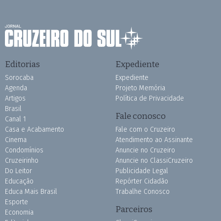
Editorias
Expediente
Sorocaba
Expediente
Agenda
Projeto Memória
Artigos
Política de Privacidade
Brasil
Fale conosco
Canal 1
Casa e Acabamento
Fale com o Cruzeiro
Cinema
Atendimento ao Assinante
Condomínios
Anuncie no Cruzeiro
Cruzeirinho
Anuncie no ClassiCruzeiro
Do Leitor
Publicidade Legal
Educação
Repórter Cidadão
Educa Mais Brasil
Trabalhe Conosco
Esporte
Parceiros
Economia