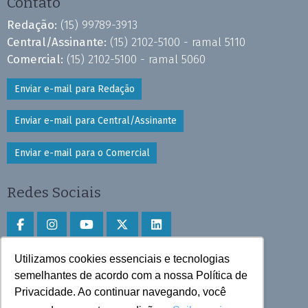
Contato
Redação:
(15) 99789-3913
Central/Assinante:
(15) 2102-5100 - ramal 5110
Comercial:
(15) 2102-5100 - ramal 5060
Enviar e-mail para Redação
Enviar e-mail para Central/Assinante
Enviar e-mail para o Comercial
Redes Sociais
Utilizamos cookies essenciais e tecnologias
Faça download do aplicativo
semelhantes de acordo com a nossa Política de
Privacidade. Ao continuar navegando, você
Play Store e App Store