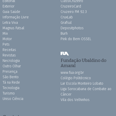
Editorial
ClassiCruzeiro
Exterior
CruzeiroCard
Guia Saúde
Cruzeiro FM 92.3
Informação Livre
CruxLab
Letra Viva
Grafsul
Magnus Futsal
Depositphotos
Mix
Burh
Motor
Pink do Bem OSSEL
Pets
Receitas
Revistas
Fundação Ubaldino do
Necrologia
Amaral
Outro Olhar
Presença
www.fua.org.br
São Bento
Colégio Politécnico
Tá na Rede
Lar Escola Monteiro Lobato
Tecnologia
Liga Sorocabana de Combate ao
Turismo
Câncer
Uniso Ciência
Vila dos Velhinhos