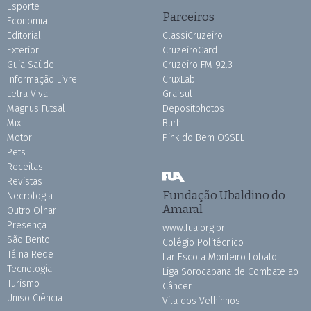
Esporte
Parceiros
Economia
Editorial
ClassiCruzeiro
Exterior
CruzeiroCard
Guia Saúde
Cruzeiro FM 92.3
Informação Livre
CruxLab
Letra Viva
Grafsul
Magnus Futsal
Depositphotos
Mix
Burh
Motor
Pink do Bem OSSEL
Pets
Receitas
Revistas
Fundação Ubaldino do
Necrologia
Amaral
Outro Olhar
Presença
www.fua.org.br
São Bento
Colégio Politécnico
Tá na Rede
Lar Escola Monteiro Lobato
Tecnologia
Liga Sorocabana de Combate ao
Turismo
Câncer
Uniso Ciência
Vila dos Velhinhos