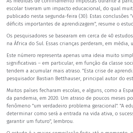
As medidas de confinamento impostas durante a pand
escolar tiveram um impacto educacional, do qual mui
publicado nesta segunda-feira (30). Estas conclusõe
déficits importantes de aprendizagem", resume o estu
Os pesquisadores se basearam em cerca de 40 estudos 
na África do Sul. Essas crianças perderam, em média, u
Este número representa apenas uma ideia muito simpli
significativas – em particular, em função da classe so
tendem a acumular mais atraso. "Esta crise de aprend
pesquisador Bastian Betthauser, principal autor do es
Muitos países fecharam escolas, e alguns, como a Es
da pandemia, em 2020. Um atraso de poucos meses pod
fenômeno "um verdadeiro problema geracional". "A educ
determinar como será a entrada na vida ativa, o suce
garantir um futuro", lembrou.