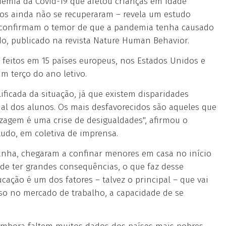
emia da Covid-19 que afetou crianças em idade
tos ainda não se recuperaram – revela um estudo
s "confirmam o temor de que a pandemia tenha causado
do, publicado na revista Nature Human Behavior.
feitos em 15 países europeus, nos Estados Unidos e
m terço do ano letivo.
ficada da situação, já que existem disparidades
cial dos alunos. Os mais desfavorecidos são aqueles que
izagem é uma crise de desigualdades", afirmou o
tudo, em coletiva de imprensa.
panha, chegaram a confinar menores em casa no início
e ter grandes consequências, o que faz desse
ação é um dos fatores – talvez o principal – que vai
sso no mercado de trabalho, a capacidade de se