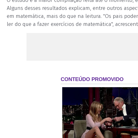
O estudo é a maior compilação feita até o momento, 
Alguns desses resultados explicam, entre outros aspec
em matemática, mais do que na leitura. "Os pais pode
ler do que a fazer exercícios de matemática", acrescent