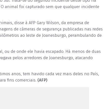
o Sul. Trata-se do segundo incidente desse tipo na
O animal foi capturado sem que qualquer incidente
animais, disse à AFP Gary Wilson, da empresa de
 Imagens de câmeras de segurança publicadas nas redes
quilômetros ao leste de Joanesburgo, perambulando de
l, ou de onde ele havia escapado. Há menos de duas
agava pelos arredores de Joanesburgo, atacando
ltimos anos, tem havido cada vez mais deles no País,
ara fins comerciais.
(AFP)