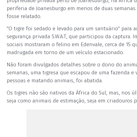
propriedade privada perto de Joanesburgo, na África d
periferia de Joanesburgo em menos de duas semanas. 
fosse relatado.
"O tigre foi sedado e levado para um santuário" para 
segurança privada S.W.A.T, que participou da captura.
sociais mostraram o felino em Edenvale, cerca de 15 
madrugada em torno de um veículo estacionado.
Não foram divulgados detalhes sobre o dono do anima
semanas, uma tigresa que escapou de uma fazenda e v
pessoas e matando animais, foi abatida.
Os tigres não são nativos da África do Sul, mas, nos ú
seja como animais de estimação, seja em criadouros p