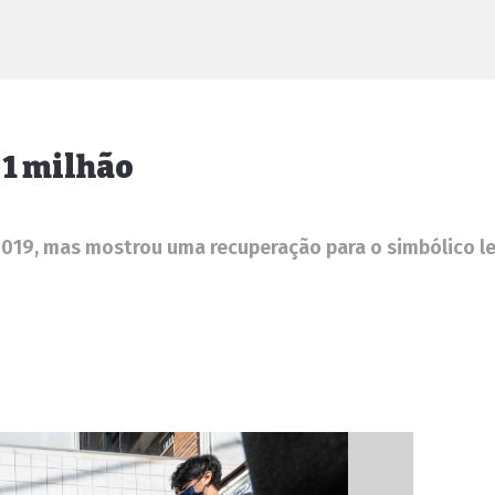
 1 milhão
2019, mas mostrou uma recuperação para o simbólico le