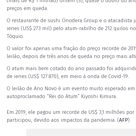
(mais de R$ 1 milhão) ontem (5), quase o dobro do a
preços em queda.
O restaurante de sushi Onodera Group e o atacadista
ienes (US$ 273 mil) pelo atum-rabilho de 212 quilos n
Tóquio.
O valor foi apenas uma fração do preço recorde de 20
leilão, depois de três anos de queda no preço mais alt
O atum mais bem cotado do ano passado foi adquirid
de ienes (US$ 127.870), em meio à onda de Covid-19.
O leilão de Ano Novo é um evento muito esperado em T
autoproclamado “Rei do Atum” Kiyoshi Kimura.
Em 2019, ele pagou um recorde de US$ 3,1 milhões po
participou, devido aos impactos da pandemia. (
AFP
)