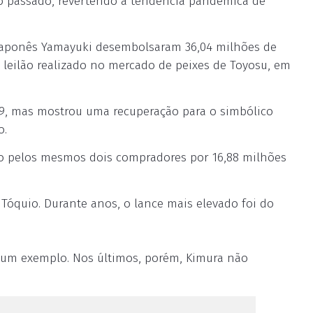
no passado, revertendo a tendência pandêmica de
 japonês Yamayuki desembolsaram 36,04 milhões de
o leilão realizado no mercado de peixes de Toyosu, em
19, mas mostrou uma recuperação para o simbólico
o.
o pelos mesmos dois compradores por 16,88 milhões
óquio. Durante anos, o lance mais elevado foi do
r um exemplo. Nos últimos, porém, Kimura não