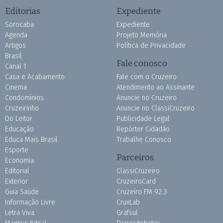
Editorias
Expediente
Sorocaba
Expediente
Agenda
Projeto Memória
Artigos
Política de Privacidade
Brasil
Fale conosco
Canal 1
Casa e Acabamento
Fale com o Cruzeiro
Cinema
Atendimento ao Assinante
Condomínios
Anuncie no Cruzeiro
Cruzeirinho
Anuncie no ClassiCruzeiro
Do Leitor
Publicidade Legal
Educação
Repórter Cidadão
Educa Mais Brasil
Trabalhe Conosco
Esporte
Parceiros
Economia
Editorial
ClassiCruzeiro
Exterior
CruzeiroCard
Guia Saúde
Cruzeiro FM 92.3
Informação Livre
CruxLab
Letra Viva
Grafsul