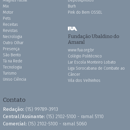
Magnus Futsal
Depositphotos
Mix
Burh
Motor
Pink do Bem OSSEL
Pets
Receitas
Revistas
Fundação Ubaldino do
Necrologia
Amaral
Outro Olhar
Presença
www.fua.org.br
São Bento
Colégio Politécnico
Tá na Rede
Lar Escola Monteiro Lobato
Tecnologia
Liga Sorocabana de Combate ao
Turismo
Câncer
Uniso Ciência
Vila dos Velhinhos
Contato
Redação:
(15) 99789-3913
Central/Assinante:
(15) 2102-5100 - ramal 5110
Comercial:
(15) 2102-5100 - ramal 5060