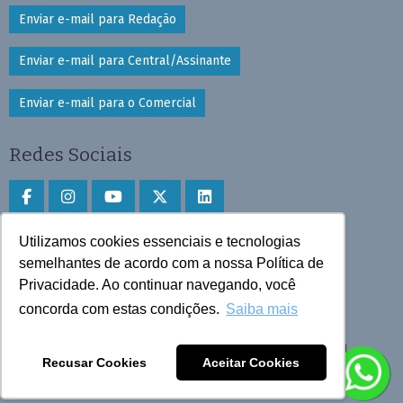
Enviar e-mail para Redação
Enviar e-mail para Central/Assinante
Enviar e-mail para o Comercial
Redes Sociais
Utilizamos cookies essenciais e tecnologias
Faça download do aplicativo
semelhantes de acordo com a nossa Política de
Privacidade. Ao continuar navegando, você
Play Store e App Store
concorda com estas condições.
Saiba mais
Todos os direitos reservados © 2025 Cruzeiro do Sul
Recusar Cookies
Aceitar Cookies