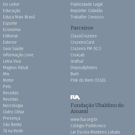
Do Leitor
Publicidade Legal
Educação
Repórter Cidadão
Educa Mais Brasil
Trabalhe Conosco
Esporte
Parceiros
Economia
Editorial
ClassiCruzeiro
Exterior
CruzeiroCard
Guia Saúde
Cruzeiro FM 92.3
Informação Livre
CruxLab
Letra Viva
Grafsul
Magnus Futsal
Depositphotos
Mix
Burh
Motor
Pink do Bem OSSEL
Pets
Receitas
Revistas
Fundação Ubaldino do
Necrologia
Amaral
Outro Olhar
Presença
www.fua.org.br
São Bento
Colégio Politécnico
Tá na Rede
Lar Escola Monteiro Lobato