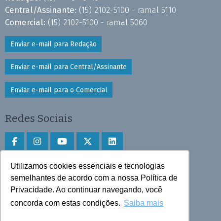
Central/Assinante:
(15) 2102-5100 - ramal 5110
Comercial:
(15) 2102-5100 - ramal 5060
Enviar e-mail para Redação
Enviar e-mail para Central/Assinante
Enviar e-mail para o Comercial
Redes Sociais
Utilizamos cookies essenciais e tecnologias
Faça download do aplicativo
semelhantes de acordo com a nossa Política de
Play Store e App Store
Privacidade. Ao continuar navegando, você
concorda com estas condições.
Saiba mais