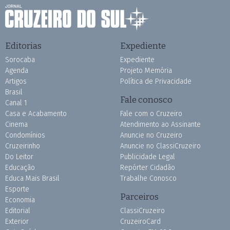
Editorias
Expediente
Sorocaba
Expediente
Agenda
Projeto Memória
Artigos
Política de Privacidade
Brasil
Fale conosco
Canal 1
Casa e Acabamento
Fale com o Cruzeiro
Cinema
Atendimento ao Assinante
Condomínios
Anuncie no Cruzeiro
Cruzeirinho
Anuncie no ClassiCruzeiro
Do Leitor
Publicidade Legal
Educação
Repórter Cidadão
Educa Mais Brasil
Trabalhe Conosco
Esporte
Parceiros
Economia
Editorial
ClassiCruzeiro
Exterior
CruzeiroCard