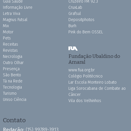
Guia Saúde
Cruzeiro FM 92.3
Informação Livre
CruxLab
Letra Viva
Grafsul
Magnus Futsal
Depositphotos
Mix
Burh
Motor
Pink do Bem OSSEL
Pets
Receitas
Revistas
Fundação Ubaldino do
Necrologia
Amaral
Outro Olhar
Presença
www.fua.org.br
São Bento
Colégio Politécnico
Tá na Rede
Lar Escola Monteiro Lobato
Tecnologia
Liga Sorocabana de Combate ao
Turismo
Câncer
Uniso Ciência
Vila dos Velhinhos
Contato
Redação:
(15) 99789-3913