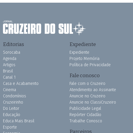
Editorias
Expediente
Sorocaba
Expediente
Agenda
Projeto Memória
Artigos
Política de Privacidade
Brasil
Fale conosco
Canal 1
Casa e Acabamento
Fale com o Cruzeiro
Cinema
Atendimento ao Assinante
Condomínios
Anuncie no Cruzeiro
Cruzeirinho
Anuncie no ClassiCruzeiro
Do Leitor
Publicidade Legal
Educação
Repórter Cidadão
Educa Mais Brasil
Trabalhe Conosco
Esporte
Parceiros