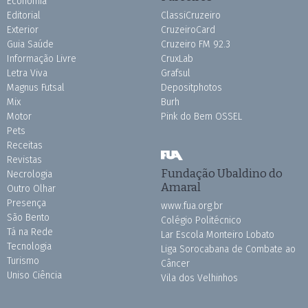
Economia
Editorial
ClassiCruzeiro
Exterior
CruzeiroCard
Guia Saúde
Cruzeiro FM 92.3
Informação Livre
CruxLab
Letra Viva
Grafsul
Magnus Futsal
Depositphotos
Mix
Burh
Motor
Pink do Bem OSSEL
Pets
Receitas
Revistas
Fundação Ubaldino do
Necrologia
Amaral
Outro Olhar
Presença
www.fua.org.br
São Bento
Colégio Politécnico
Tá na Rede
Lar Escola Monteiro Lobato
Tecnologia
Liga Sorocabana de Combate ao
Turismo
Câncer
Uniso Ciência
Vila dos Velhinhos