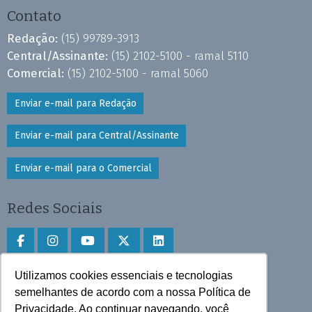
Contato
Redação:
(15) 99789-3913
Central/Assinante:
(15) 2102-5100 - ramal 5110
Comercial:
(15) 2102-5100 - ramal 5060
Enviar e-mail para Redação
Enviar e-mail para Central/Assinante
Enviar e-mail para o Comercial
Redes Sociais
Utilizamos cookies essenciais e tecnologias
Faça download do aplicativo
semelhantes de acordo com a nossa Política de
Privacidade. Ao continuar navegando, você
Play Store e App Store