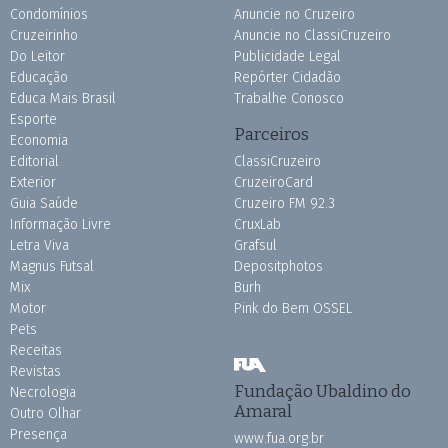
Condomínios
Anuncie no Cruzeiro
Cruzeirinho
Anuncie no ClassiCruzeiro
Do Leitor
Publicidade Legal
Educação
Repórter Cidadão
Educa Mais Brasil
Trabalhe Conosco
Esporte
Parceiros
Economia
Editorial
ClassiCruzeiro
Exterior
CruzeiroCard
Guia Saúde
Cruzeiro FM 92.3
Informação Livre
CruxLab
Letra Viva
Grafsul
Magnus Futsal
Depositphotos
Mix
Burh
Motor
Pink do Bem OSSEL
Pets
Receitas
Revistas
Fundação Ubaldino do
Necrologia
Amaral
Outro Olhar
Presença
www.fua.org.br