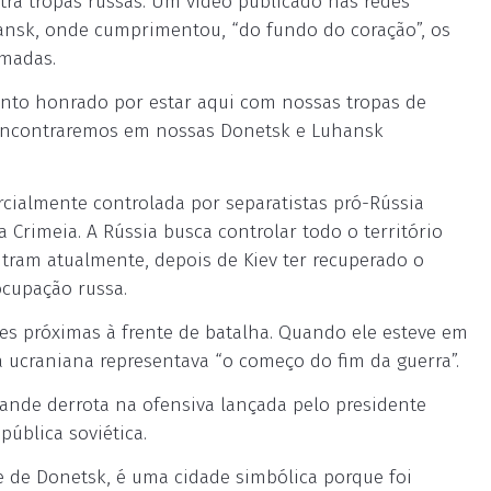
ra tropas russas. Um vídeo publicado nas redes
iansk, onde cumprimentou, “do fundo do coração”, os
rmadas.
 sinto honrado por estar aqui com nossas tropas de
 encontraremos em nossas Donetsk e Luhansk
ialmente controlada por separatistas pró-Rússia
Crimeia. A Rússia busca controlar todo o território
tram atualmente, depois de Kiev ter recuperado o
ocupação russa.
ades próximas à frente de batalha. Quando ele esteve em
a ucraniana representava “o começo do fim da guerra”.
grande derrota na ofensiva lançada pelo presidente
pública soviética.
te de Donetsk, é uma cidade simbólica porque foi