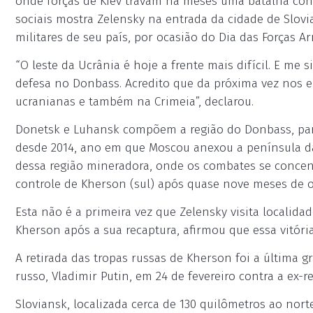
onde forças de Kiev travam há meses uma batalha cont
sociais mostra Zelensky na entrada da cidade de Slov
militares de seu país, por ocasião do Dia das Forças A
“O leste da Ucrânia é hoje a frente mais difícil. E me
defesa no Donbass. Acredito que da próxima vez nos
ucranianas e também na Crimeia”, declarou.
Donetsk e Luhansk compõem a região do Donbass, parc
desde 2014, ano em que Moscou anexou a península da 
dessa região mineradora, onde os combates se concen
controle de Kherson (sul) após quase nove meses de 
Esta não é a primeira vez que Zelensky visita localid
Kherson após a sua recaptura, afirmou que essa vitóri
A retirada das tropas russas de Kherson foi a última 
russo, Vladimir Putin, em 24 de fevereiro contra a ex-re
Sloviansk, localizada cerca de 130 quilômetros ao nor