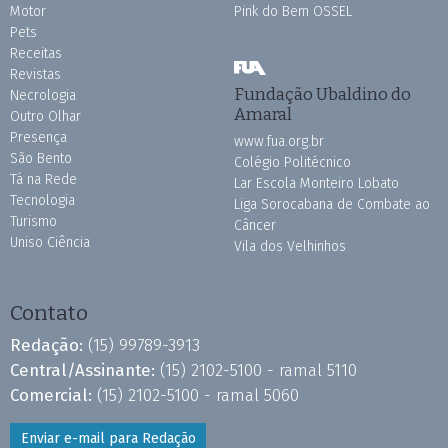
Motor
Pink do Bem OSSEL
Pets
Receitas
Revistas
Fundação Ubaldino do
Necrologia
Amaral
Outro Olhar
Presença
www.fua.org.br
São Bento
Colégio Politécnico
Tá na Rede
Lar Escola Monteiro Lobato
Tecnologia
Liga Sorocabana de Combate ao
Turismo
Câncer
Uniso Ciência
Vila dos Velhinhos
Contato
Redação:
(15) 99789-3913
Central/Assinante:
(15) 2102-5100 - ramal 5110
Comercial:
(15) 2102-5100 - ramal 5060
Enviar e-mail para Redação