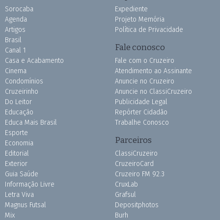
Sorocaba
Expediente
Agenda
Projeto Memória
Artigos
Política de Privacidade
Brasil
Fale conosco
Canal 1
Casa e Acabamento
Fale com o Cruzeiro
Cinema
Atendimento ao Assinante
Condomínios
Anuncie no Cruzeiro
Cruzeirinho
Anuncie no ClassiCruzeiro
Do Leitor
Publicidade Legal
Educação
Repórter Cidadão
Educa Mais Brasil
Trabalhe Conosco
Esporte
Parceiros
Economia
Editorial
ClassiCruzeiro
Exterior
CruzeiroCard
Guia Saúde
Cruzeiro FM 92.3
Informação Livre
CruxLab
Letra Viva
Grafsul
Magnus Futsal
Depositphotos
Mix
Burh