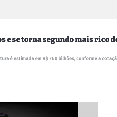
os e se torna segundo mais rico 
tura é estimada em R$ 760 bilhões, conforme a cotaçã