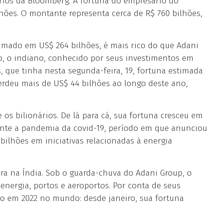
ários da Bloomberg. A fortuna do empresário do
hões. O montante representa cerca de R$ 760 bilhões,
imado em US$ 264 bilhões, é mais rico do que Adani
o, o indiano, conhecido por seus investimentos em
 que tinha nesta segunda-feira, 19, fortuna estimada
rdeu mais de US$ 44 bilhões ao longo deste ano,
 os bilionários. De lá para cá, sua fortuna cresceu em
rante a pandemia da covid-19, período em que anunciou
 bilhões em iniciativas relacionadas à energia
ra na Índia. Sob o guarda-chuva do Adani Group, o
energia, portos e aeroportos. Por conta de seus
ro em 2022 no mundo: desde janeiro, sua fortuna