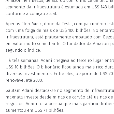
Amazon, Jeff Bezos, de acordo com o Índice de Bilion
segmento da infraestrutura é estimada em US$ 148 bil
conforme a cotação atual.
Apenas Elon Musk, dono da Tesla, com patrimônio est
com uma folga de mais de US$ 100 bilhões. No entant
infraestrutura, está praticamente empatado com Bezos,
em valor muito semelhante. O fundador da Amazon pe
segundo o índice.
Há três semanas, Adani chegava ao terceiro lugar entre
US$ 10 bilhões. O bilionário ficou ainda mais rico du
diversos investimentos. Entre eles, o aporte de US$ 70
renovável até 2030.
Gautam Adani destaca-se no segmento de infraestrutu
magnata investe desde minas de carvão até usinas de 
negócios, Adani foi a pessoa que mais ganhou dinhei
aumentou em US$ 71 bilhões.