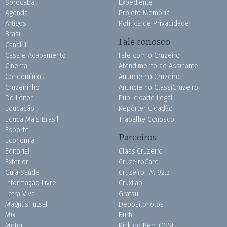
Sorocaba
Expediente
Agenda
Projeto Memória
Artigos
Política de Privacidade
Brasil
Fale conosco
Canal 1
Casa e Acabamento
Fale com o Cruzeiro
Cinema
Atendimento ao Assinante
Condomínios
Anuncie no Cruzeiro
Cruzeirinho
Anuncie no ClassiCruzeiro
Do Leitor
Publicidade Legal
Educação
Repórter Cidadão
Educa Mais Brasil
Trabalhe Conosco
Esporte
Parceiros
Economia
Editorial
ClassiCruzeiro
Exterior
CruzeiroCard
Guia Saúde
Cruzeiro FM 92.3
Informação Livre
CruxLab
Letra Viva
Grafsul
Magnus Futsal
Depositphotos
Mix
Burh
Motor
Pink do Bem OSSEL