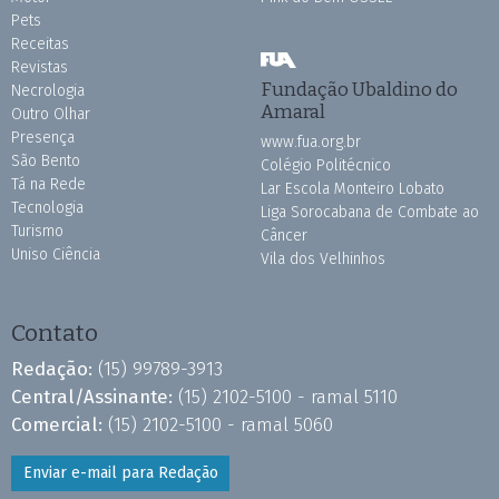
Pets
Receitas
Revistas
Fundação Ubaldino do
Necrologia
Amaral
Outro Olhar
Presença
www.fua.org.br
São Bento
Colégio Politécnico
Tá na Rede
Lar Escola Monteiro Lobato
Tecnologia
Liga Sorocabana de Combate ao
Turismo
Câncer
Uniso Ciência
Vila dos Velhinhos
Contato
Redação:
(15) 99789-3913
Central/Assinante:
(15) 2102-5100 - ramal 5110
Comercial:
(15) 2102-5100 - ramal 5060
Enviar e-mail para Redação