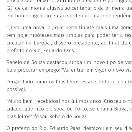
procura por trabalho, afirmou o presidente português,
(2), de cerimônia alusiva ao centenário da primeira tra
em homenagem ao então Centenário da Independência
"[Tem uma nova lei] que permitiu até mais uma geraçã
tem hoje hipóteses mais amplas para poder ter a res
circular na Europa", disse o presidente, ao final d
prefeito do Rio, Eduardo Paes.
Rebelo de Souza destacou ainda um novo tipo de vist
para procurar emprego: "Vai entrar em vigor o novo vi
Perguntado como os brasileiros estão sendo recebido
possível.
"Muito bem [recebidos] nos últimos anos. Cresceu o n
cidade, que não é Lisboa ou Porto, se chama Braga
brasileiros", frisou Rebelo de Souza.
O prefeito do Rio, Eduardo Paes, destacou em seu disc