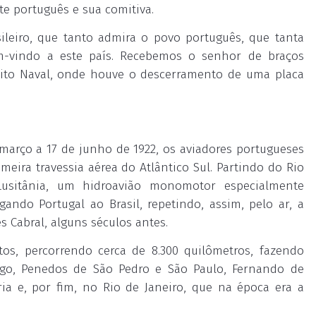
te português e sua comitiva.
ileiro, que tanto admira o povo português, que tanta
m-vindo a este país. Recebemos o senhor de braços
strito Naval, onde houve o descerramento de uma placa
arço a 17 de junho de 1922, os aviadores portugueses
ira travessia aérea do Atlântico Sul. Partindo do Rio
Lusitânia, um hidroavião monomotor especialmente
gando Portugal ao Brasil, repetindo, assim, pelo ar, a
 Cabral, alguns séculos antes.
os, percorrendo cerca de 8.300 quilômetros, fazendo
ago, Penedos de São Pedro e São Paulo, Fernando de
ria e, por fim, no Rio de Janeiro, que na época era a