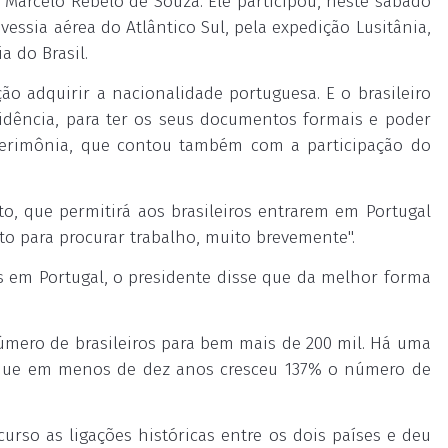
 Marcelo Rebelo de Souza. Ele participou, neste sábado
vessia aérea do Atlântico Sul, pela expedição Lusitânia,
 do Brasil.
o adquirir a nacionalidade portuguesa. E o brasileiro
idência, para ter os seus documentos formais e poder
a cerimônia, que contou também com a participação do
o, que permitirá aos brasileiros entrarem em Portugal
sto para procurar trabalho, muito brevemente".
s em Portugal, o presidente disse que da melhor forma
úmero de brasileiros para bem mais de 200 mil. Há uma
, que em menos de dez anos cresceu 137% o número de
urso as ligações históricas entre os dois países e deu