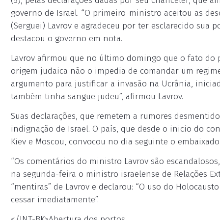
(5), pelas declarações dadas por seu chanceler, que af
governo de Israel. “O primeiro-ministro aceitou as de
(Serguei) Lavrov e agradeceu por ter esclarecido sua 
destacou o governo em nota.
Lavrov afirmou que no último domingo que o fato do p
origem judaica não o impedia de comandar um regime “
argumento para justificar a invasão na Ucrânia, inicia
também tinha sangue judeu”, afirmou Lavrov.
Suas declarações, que remetem a rumores desmentidos
indignação de Israel. O país, que desde o inicio do co
Kiev e Moscou, convocou no dia seguinte o embaixador
“Os comentários do ministro Lavrov são escandalosos, 
na segunda-feira o ministro israelense de Relações Ex
“mentiras” de Lavrov e declarou: “O uso do Holocaust
cessar imediatamente”.
</INT-BK>Abertura dos portos