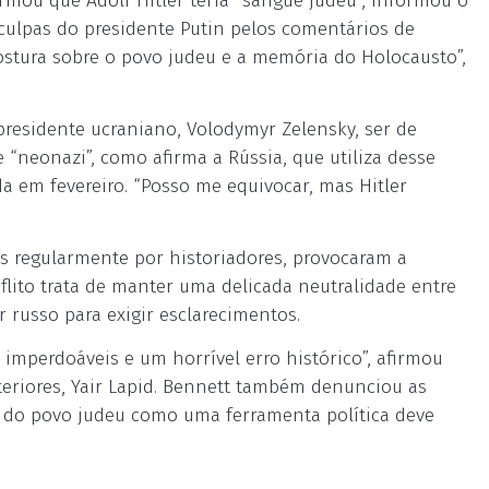
irmou que Adolf Hitler teria “sangue judeu”, informou o
sculpas do presidente Putin pelos comentários de
postura sobre o povo judeu e a memória do Holocausto”,
residente ucraniano, Volodymyr Zelensky, ser de
neonazi”, como afirma a Rússia, que utiliza desse
da em fevereiro. “Posso me equivocar, mas Hitler
 regularmente por historiadores, provocaram a
nflito trata de manter uma delicada neutralidade entre
 russo para exigir esclarecimentos.
imperdoáveis e um horrível erro histórico”, afirmou
teriores, Yair Lapid. Bennett também denunciou as
o do povo judeu como uma ferramenta política deve