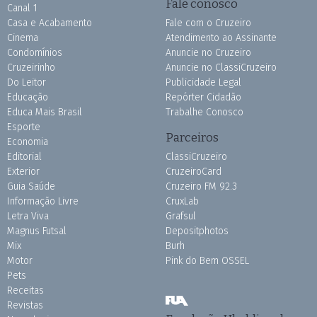
Fale conosco
Canal 1
Casa e Acabamento
Fale com o Cruzeiro
Cinema
Atendimento ao Assinante
Condomínios
Anuncie no Cruzeiro
Cruzeirinho
Anuncie no ClassiCruzeiro
Do Leitor
Publicidade Legal
Educação
Repórter Cidadão
Educa Mais Brasil
Trabalhe Conosco
Esporte
Parceiros
Economia
Editorial
ClassiCruzeiro
Exterior
CruzeiroCard
Guia Saúde
Cruzeiro FM 92.3
Informação Livre
CruxLab
Letra Viva
Grafsul
Magnus Futsal
Depositphotos
Mix
Burh
Motor
Pink do Bem OSSEL
Pets
Receitas
Revistas