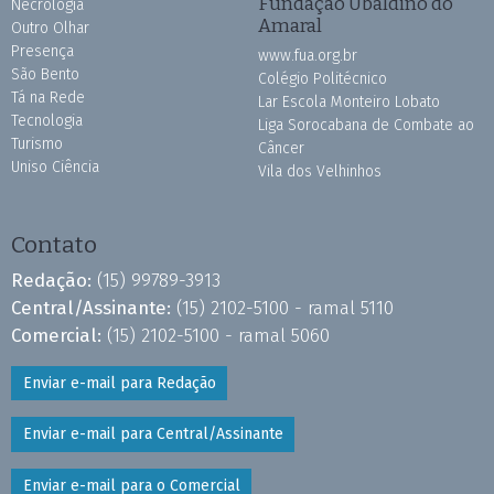
Fundação Ubaldino do
Necrologia
Amaral
Outro Olhar
Presença
www.fua.org.br
São Bento
Colégio Politécnico
Tá na Rede
Lar Escola Monteiro Lobato
Tecnologia
Liga Sorocabana de Combate ao
Turismo
Câncer
Uniso Ciência
Vila dos Velhinhos
Contato
Redação:
(15) 99789-3913
Central/Assinante:
(15) 2102-5100 - ramal 5110
Comercial:
(15) 2102-5100 - ramal 5060
Enviar e-mail para Redação
Enviar e-mail para Central/Assinante
Enviar e-mail para o Comercial