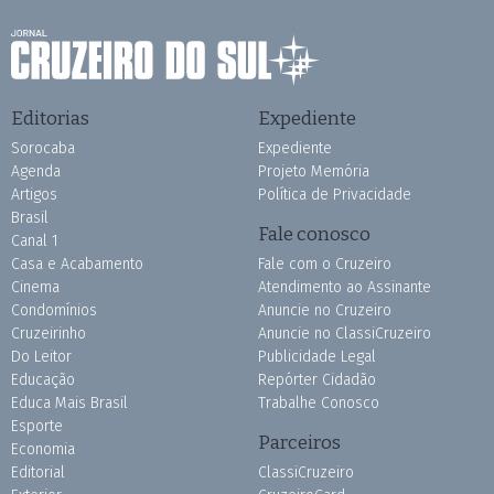
Editorias
Expediente
Sorocaba
Expediente
Agenda
Projeto Memória
Artigos
Política de Privacidade
Brasil
Fale conosco
Canal 1
Casa e Acabamento
Fale com o Cruzeiro
Cinema
Atendimento ao Assinante
Condomínios
Anuncie no Cruzeiro
Cruzeirinho
Anuncie no ClassiCruzeiro
Do Leitor
Publicidade Legal
Educação
Repórter Cidadão
Educa Mais Brasil
Trabalhe Conosco
Esporte
Parceiros
Economia
Editorial
ClassiCruzeiro