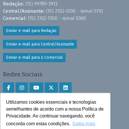
Redação:
(15) 99789-3913
Central/Assinante:
(15) 2102-5100 - ramal 5110
Comercial:
(15) 2102-5100 - ramal 5060
Enviar e-mail para Redação
Enviar e-mail para Central/Assinante
Enviar e-mail para o Comercial
Redes Sociais
Utilizamos cookies essenciais e tecnologias
Faça download do aplicativo
semelhantes de acordo com a nossa Política de
Play Store e App Store
Privacidade. Ao continuar navegando, você
concorda com estas condições.
Saiba mais