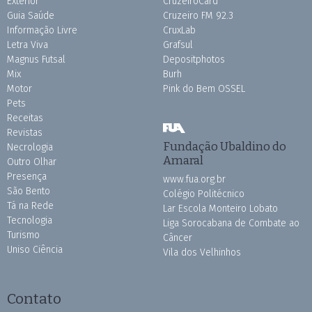
Exterior
CruzeiroCard
Guia Saúde
Cruzeiro FM 92.3
Informação Livre
CruxLab
Letra Viva
Grafsul
Magnus Futsal
Depositphotos
Mix
Burh
Motor
Pink do Bem OSSEL
Pets
Receitas
Revistas
Fundação Ubaldino do
Necrologia
Amaral
Outro Olhar
Presença
www.fua.org.br
São Bento
Colégio Politécnico
Tá na Rede
Lar Escola Monteiro Lobato
Tecnologia
Liga Sorocabana de Combate ao
Turismo
Câncer
Uniso Ciência
Vila dos Velhinhos
Contato