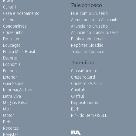
Brasil
Fale conosco
Canal 1
Casa e Acabamento
Fale com o Cruzeiro
Cinema
Atendimento ao Assinante
Condomínios
Anuncie no Cruzeiro
Cruzeirinho
Anuncie no ClassiCruzeiro
Do Leitor
Publicidade Legal
Educação
Repórter Cidadão
Educa Mais Brasil
Trabalhe Conosco
Esporte
Parceiros
Economia
Editorial
ClassiCruzeiro
Exterior
CruzeiroCard
Guia Saúde
Cruzeiro FM 92.3
Informação Livre
CruxLab
Letra Viva
Grafsul
Magnus Futsal
Depositphotos
Mix
Burh
Motor
Pink do Bem OSSEL
Pets
Receitas
Revistas