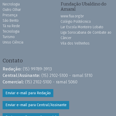
Fundação Ubaldino do
Necrologia
Amaral
Outro Olhar
Presença
www.fua.org.br
São Bento
Colégio Politécnico
Tá na Rede
Lar Escola Monteiro Lobato
Tecnologia
Liga Sorocabana de Combate ao
Turismo
Câncer
Uniso Ciência
Vila dos Velhinhos
Contato
Redação:
(15) 99789-3913
Central/Assinante:
(15) 2102-5100 - ramal 5110
Comercial:
(15) 2102-5100 - ramal 5060
Enviar e-mail para Redação
Enviar e-mail para Central/Assinante