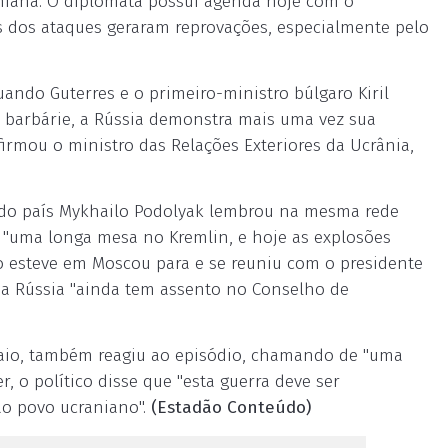
aniana. O diplomata possui agenda hoje com o
os dos ataques geraram reprovações, especialmente pelo
uando Guterres e o primeiro-ministro búlgaro Kiril
e barbárie, a Rússia demonstra mais uma vez sua
firmou o ministro das Relações Exteriores da Ucrânia,
 do país Mykhailo Podolyak lembrou na mesma rede
m "uma longa mesa no Kremlin, e hoje as explosões
io esteve em Moscou para e se reuniu com o presidente
 a Rússia "ainda tem assento no Conselho de
i Maio, também reagiu ao episódio, chamando de "uma
, o político disse que "esta guerra deve ser
ao povo ucraniano".
(Estadão Conteúdo)