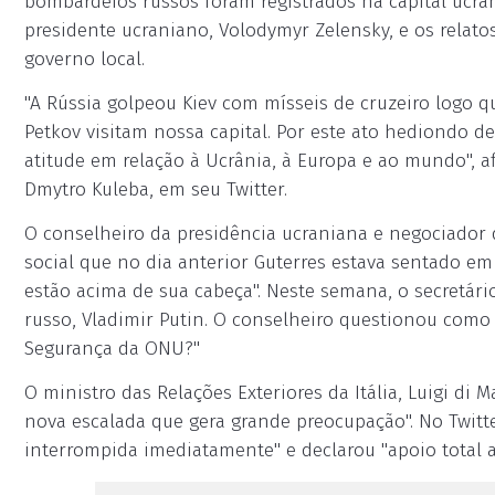
bombardeios russos foram registrados na capital ucr
presidente ucraniano, Volodymyr Zelensky, e os relat
governo local.
"A Rússia golpeou Kiev com mísseis de cruzeiro logo q
Petkov visitam nossa capital. Por este ato hediondo d
atitude em relação à Ucrânia, à Europa e ao mundo", a
Dmytro Kuleba, em seu Twitter.
O conselheiro da presidência ucraniana e negociador
social que no dia anterior Guterres estava sentado e
estão acima de sua cabeça". Neste semana, o secretár
russo, Vladimir Putin. O conselheiro questionou como
Segurança da ONU?"
O ministro das Relações Exteriores da Itália, Luigi d
nova escalada que gera grande preocupação". No Twitter
interrompida imediatamente" e declarou "apoio total 