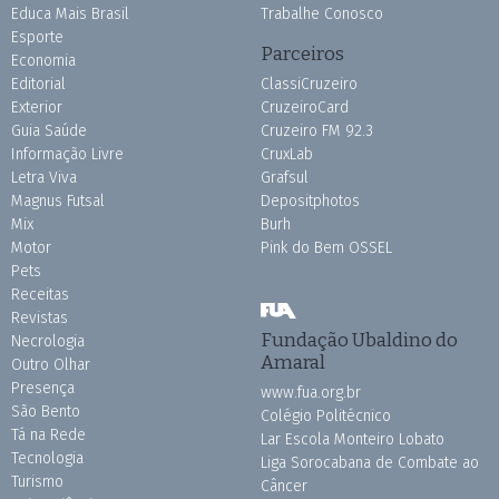
Educa Mais Brasil
Trabalhe Conosco
Esporte
Parceiros
Economia
Editorial
ClassiCruzeiro
Exterior
CruzeiroCard
Guia Saúde
Cruzeiro FM 92.3
Informação Livre
CruxLab
Letra Viva
Grafsul
Magnus Futsal
Depositphotos
Mix
Burh
Motor
Pink do Bem OSSEL
Pets
Receitas
Revistas
Fundação Ubaldino do
Necrologia
Amaral
Outro Olhar
Presença
www.fua.org.br
São Bento
Colégio Politécnico
Tá na Rede
Lar Escola Monteiro Lobato
Tecnologia
Liga Sorocabana de Combate ao
Turismo
Câncer