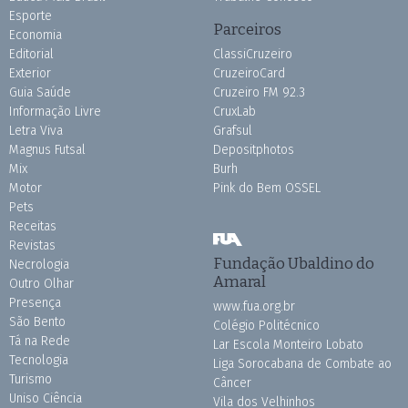
Esporte
Parceiros
Economia
Editorial
ClassiCruzeiro
Exterior
CruzeiroCard
Guia Saúde
Cruzeiro FM 92.3
Informação Livre
CruxLab
Letra Viva
Grafsul
Magnus Futsal
Depositphotos
Mix
Burh
Motor
Pink do Bem OSSEL
Pets
Receitas
Revistas
Fundação Ubaldino do
Necrologia
Amaral
Outro Olhar
Presença
www.fua.org.br
São Bento
Colégio Politécnico
Tá na Rede
Lar Escola Monteiro Lobato
Tecnologia
Liga Sorocabana de Combate ao
Turismo
Câncer
Uniso Ciência
Vila dos Velhinhos