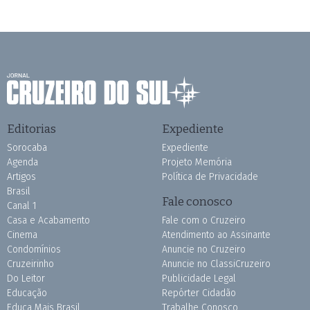
Editorias
Expediente
Sorocaba
Expediente
Agenda
Projeto Memória
Artigos
Política de Privacidade
Brasil
Fale conosco
Canal 1
Casa e Acabamento
Fale com o Cruzeiro
Cinema
Atendimento ao Assinante
Condomínios
Anuncie no Cruzeiro
Cruzeirinho
Anuncie no ClassiCruzeiro
Do Leitor
Publicidade Legal
Educação
Repórter Cidadão
Educa Mais Brasil
Trabalhe Conosco