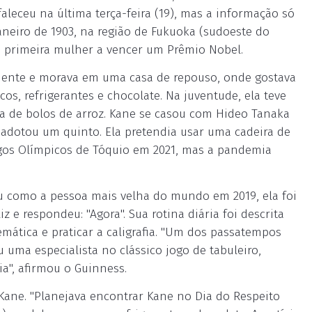
faleceu na última terça-feira (19), mas a informação só
janeiro de 1903, na região de Fukuoka (sudoeste do
a primeira mulher a vencer um Prêmio Nobel.
mente e morava em uma casa de repouso, onde gostava
os, refrigerantes e chocolate. Na juventude, ela teve
a de bolos de arroz. Kane se casou com Hideo Tanaka
 adotou um quinto. Ela pretendia usar uma cadeira de
ogos Olímpicos de Tóquio em 2021, mas a pandemia
u como a pessoa mais velha do mundo em 2019, ela foi
e respondeu: "Agora". Sua rotina diária foi descrita
mática e praticar a caligrafia. "Um dos passatempos
 uma especialista no clássico jogo de tabuleiro,
a", afirmou o Guinness.
 Kane. "Planejava encontrar Kane no Dia do Respeito