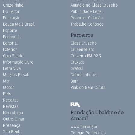
Cruzeirinho
Anuncie no ClassiCruzeiro
Do Leitor
Publicidade Legal
Educação
Repórter Cidadão
Educa Mais Brasil
Trabalhe Conosco
Esporte
Parceiros
Economia
Editorial
ClassiCruzeiro
Exterior
CruzeiroCard
Guia Saúde
Cruzeiro FM 92.3
Informação Livre
CruxLab
Letra Viva
Grafsul
Magnus Futsal
Depositphotos
Mix
Burh
Motor
Pink do Bem OSSEL
Pets
Receitas
Revistas
Fundação Ubaldino do
Necrologia
Amaral
Outro Olhar
Presença
www.fua.org.br
São Bento
Colégio Politécnico