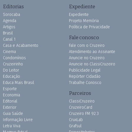
Editorias
Expediente
Sorocaba
Expediente
Agenda
Projeto Memória
Artigos
Política de Privacidade
Brasil
Fale conosco
Canal 1
Casa e Acabamento
Fale com o Cruzeiro
Cinema
Atendimento ao Assinante
Condomínios
Anuncie no Cruzeiro
Cruzeirinho
Anuncie no ClassiCruzeiro
Do Leitor
Publicidade Legal
Educação
Repórter Cidadão
Educa Mais Brasil
Trabalhe Conosco
Esporte
Parceiros
Economia
Editorial
ClassiCruzeiro
Exterior
CruzeiroCard
Guia Saúde
Cruzeiro FM 92.3
Informação Livre
CruxLab
Letra Viva
Grafsul