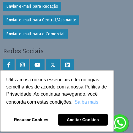
Enviar e-mail para Redação
Enviar e-mail para Central/Assinante
Enviar e-mail para o Comercial
Redes Sociais
Utilizamos cookies essenciais e tecnologias
Faça download do aplicativo
semelhantes de acordo com a nossa Política de
Privacidade. Ao continuar navegando, você
Play Store e App Store
concorda com estas condições.
Saiba mais
Todos os direitos reservados © 2025 Cruzeiro do Sul
Recusar Cookies
Aceitar Cookies