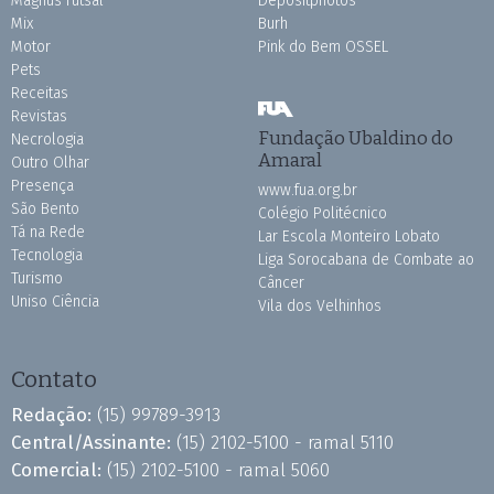
Magnus Futsal
Depositphotos
Mix
Burh
Motor
Pink do Bem OSSEL
Pets
Receitas
Revistas
Fundação Ubaldino do
Necrologia
Amaral
Outro Olhar
Presença
www.fua.org.br
São Bento
Colégio Politécnico
Tá na Rede
Lar Escola Monteiro Lobato
Tecnologia
Liga Sorocabana de Combate ao
Turismo
Câncer
Uniso Ciência
Vila dos Velhinhos
Contato
Redação:
(15) 99789-3913
Central/Assinante:
(15) 2102-5100 - ramal 5110
Comercial:
(15) 2102-5100 - ramal 5060