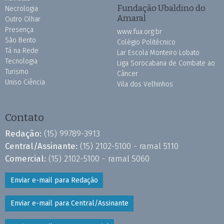
Fundação Ubaldino do
Necrologia
Amaral
Outro Olhar
Presença
www.fua.org.br
São Bento
Colégio Politécnico
Tá na Rede
Lar Escola Monteiro Lobato
Tecnologia
Liga Sorocabana de Combate ao
Turismo
Câncer
Uniso Ciência
Vila dos Velhinhos
Contato
Redação:
(15) 99789-3913
Central/Assinante:
(15) 2102-5100 - ramal 5110
Comercial:
(15) 2102-5100 - ramal 5060
Enviar e-mail para Redação
Enviar e-mail para Central/Assinante