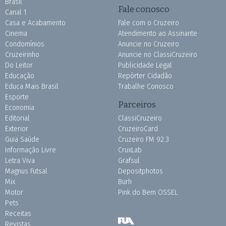
Brasil
Fale conosco
Canal 1
Casa e Acabamento
Fale com o Cruzeiro
Cinema
Atendimento ao Assinante
Condomínios
Anuncie no Cruzeiro
Cruzeirinho
Anuncie no ClassiCruzeiro
Do Leitor
Publicidade Legal
Educação
Repórter Cidadão
Educa Mais Brasil
Trabalhe Conosco
Esporte
Parceiros
Economia
Editorial
ClassiCruzeiro
Exterior
CruzeiroCard
Guia Saúde
Cruzeiro FM 92.3
Informação Livre
CruxLab
Letra Viva
Grafsul
Magnus Futsal
Depositphotos
Mix
Burh
Motor
Pink do Bem OSSEL
Pets
Receitas
Revistas