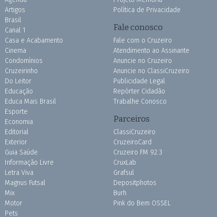
Artigos
Política de Privacidade
Brasil
Fale conosco
Canal 1
Casa e Acabamento
Fale com o Cruzeiro
Cinema
Atendimento ao Assinante
Condomínios
Anuncie no Cruzeiro
Cruzeirinho
Anuncie no ClassiCruzeiro
Do Leitor
Publicidade Legal
Educação
Repórter Cidadão
Educa Mais Brasil
Trabalhe Conosco
Esporte
Parceiros
Economia
Editorial
ClassiCruzeiro
Exterior
CruzeiroCard
Guia Saúde
Cruzeiro FM 92.3
Informação Livre
CruxLab
Letra Viva
Grafsul
Magnus Futsal
Depositphotos
Mix
Burh
Motor
Pink do Bem OSSEL
Pets