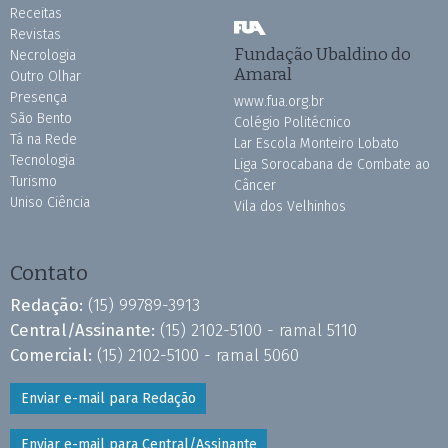
Receitas
Revistas
Fundação Ubaldino do
Necrologia
Amaral
Outro Olhar
Presença
www.fua.org.br
São Bento
Colégio Politécnico
Tá na Rede
Lar Escola Monteiro Lobato
Tecnologia
Liga Sorocabana de Combate ao
Turismo
Câncer
Uniso Ciência
Vila dos Velhinhos
Contato
Redação:
(15) 99789-3913
Central/Assinante:
(15) 2102-5100 - ramal 5110
Comercial:
(15) 2102-5100 - ramal 5060
Enviar e-mail para Redação
Enviar e-mail para Central/Assinante