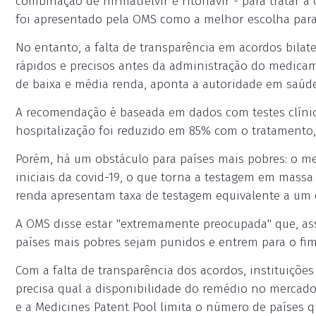
combinação de nirmatrelvir e ritonavir - para tratar 
foi apresentado pela OMS como a melhor escolha para
No entanto, a falta de transparência em acordos bilate
rápidos e precisos antes da administração do medica
de baixa e média renda, aponta a autoridade em saúde
A recomendação é baseada em dados com testes clínico
hospitalização foi reduzido em 85% com o tratamento,
Porém, há um obstáculo para países mais pobres: o m
iniciais da covid-19, o que torna a testagem em massa 
renda apresentam taxa de testagem equivalente a um o
A OMS disse estar "extremamente preocupada" que, ass
países mais pobres sejam punidos e entrem para o fim 
Com a falta de transparência dos acordos, instituiçõ
precisa qual a disponibilidade do remédio no mercado,
e a Medicines Patent Pool limita o número de países 