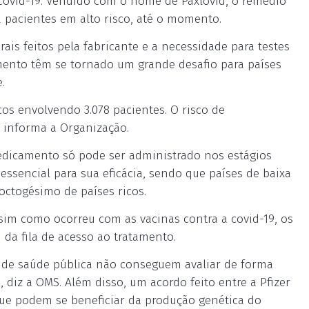
a covid-19. Vendido com o nome de Paxlovid, o remédio
 pacientes em alto risco, até o momento.
rais feitos pela fabricante e a necessidade para testes
mento têm se tornado um grande desafio para países
.
s envolvendo 3.078 pacientes. O risco de
 informa a Organização.
edicamento só pode ser administrado nos estágios
essencial para sua eficácia, sendo que países de baixa
ctogésimo de países ricos.
im como ocorreu com as vacinas contra a covid-19, os
da fila de acesso ao tratamento.
es de saúde pública não conseguem avaliar de forma
 diz a OMS. Além disso, um acordo feito entre a Pfizer
que podem se beneficiar da produção genética do