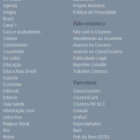
Agenda
Projeto Memória
Artigos
Política de Privacidade
Brasil
Fale conosco
Canal 1
Casa e Acabamento
Fale com o Cruzeiro
Cinema
Atendimento ao Assinante
Condomínios
Anuncie no Cruzeiro
Cruzeirinho
Anuncie no ClassiCruzeiro
Do Leitor
Publicidade Legal
Educação
Repórter Cidadão
Educa Mais Brasil
Trabalhe Conosco
Esporte
Parceiros
Economia
Editorial
ClassiCruzeiro
Exterior
CruzeiroCard
Guia Saúde
Cruzeiro FM 92.3
Informação Livre
CruxLab
Letra Viva
Grafsul
Magnus Futsal
Depositphotos
Mix
Burh
Motor
Pink do Bem OSSEL