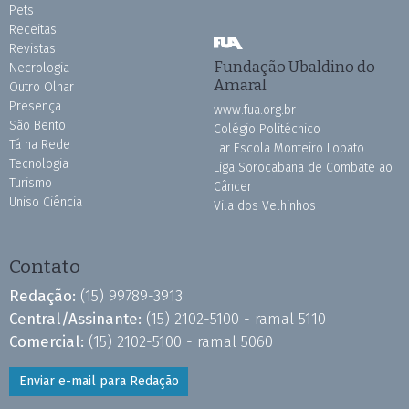
Pets
Receitas
Revistas
Fundação Ubaldino do
Necrologia
Amaral
Outro Olhar
Presença
www.fua.org.br
São Bento
Colégio Politécnico
Tá na Rede
Lar Escola Monteiro Lobato
Tecnologia
Liga Sorocabana de Combate ao
Turismo
Câncer
Uniso Ciência
Vila dos Velhinhos
Contato
Redação:
(15) 99789-3913
Central/Assinante:
(15) 2102-5100 - ramal 5110
Comercial:
(15) 2102-5100 - ramal 5060
Enviar e-mail para Redação