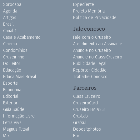
Sorocaba
Expediente
Agenda
Projeto Memória
Artigos
Política de Privacidade
Brasil
Fale conosco
Canal 1
Casa e Acabamento
Fale com o Cruzeiro
Cinema
Atendimento ao Assinante
Condomínios
Anuncie no Cruzeiro
Cruzeirinho
Anuncie no ClassiCruzeiro
Do Leitor
Publicidade Legal
Educação
Repórter Cidadão
Educa Mais Brasil
Trabalhe Conosco
Esporte
Parceiros
Economia
Editorial
ClassiCruzeiro
Exterior
CruzeiroCard
Guia Saúde
Cruzeiro FM 92.3
Informação Livre
CruxLab
Letra Viva
Grafsul
Magnus Futsal
Depositphotos
Mix
Burh