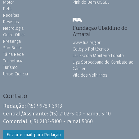
Motor
Pink do Bem OSSEL
Pets
Receitas
Revistas
Fundação Ubaldino do
Necrologia
Amaral
Outro Olhar
Presença
www.fua.org.br
São Bento
Colégio Politécnico
Tá na Rede
Lar Escola Monteiro Lobato
Tecnologia
Liga Sorocabana de Combate ao
Turismo
Câncer
Uniso Ciência
Vila dos Velhinhos
Contato
Redação:
(15) 99789-3913
Central/Assinante:
(15) 2102-5100 - ramal 5110
Comercial:
(15) 2102-5100 - ramal 5060
Enviar e-mail para Redação