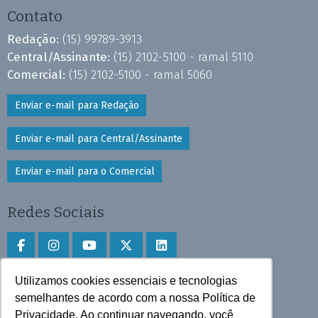
Contato
Redação:
(15) 99789-3913
Central/Assinante:
(15) 2102-5100 - ramal 5110
Comercial:
(15) 2102-5100 - ramal 5060
Enviar e-mail para Redação
Enviar e-mail para Central/Assinante
Enviar e-mail para o Comercial
Redes Sociais
Utilizamos cookies essenciais e tecnologias
Faça download do aplicativo
semelhantes de acordo com a nossa Política de
Privacidade. Ao continuar navegando, você
Play Store e App Store