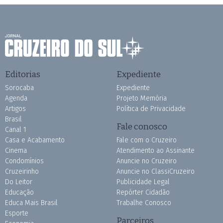
Editorias
Expediente
Sorocaba
Expediente
Agenda
Projeto Memória
Artigos
Política de Privacidade
Brasil
Fale conosco
Canal 1
Casa e Acabamento
Fale com o Cruzeiro
Cinema
Atendimento ao Assinante
Condomínios
Anuncie no Cruzeiro
Cruzeirinho
Anuncie no ClassiCruzeiro
Do Leitor
Publicidade Legal
Educação
Repórter Cidadão
Educa Mais Brasil
Trabalhe Conosco
Esporte
Parceiros