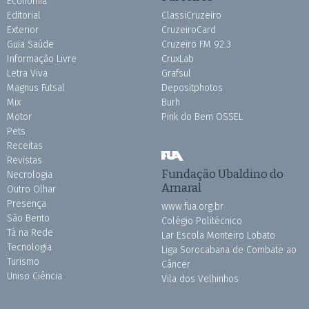
Economia
Editorial
ClassiCruzeiro
Exterior
CruzeiroCard
Guia Saúde
Cruzeiro FM 92.3
Informação Livre
CruxLab
Letra Viva
Grafsul
Magnus Futsal
Depositphotos
Mix
Burh
Motor
Pink do Bem OSSEL
Pets
Receitas
Revistas
Fundação Ubaldino do
Necrologia
Amaral
Outro Olhar
Presença
www.fua.org.br
São Bento
Colégio Politécnico
Tá na Rede
Lar Escola Monteiro Lobato
Tecnologia
Liga Sorocabana de Combate ao
Turismo
Câncer
Uniso Ciência
Vila dos Velhinhos