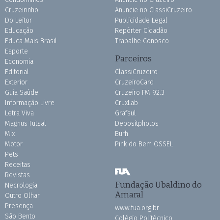
Cruzeirinho
Anuncie no ClassiCruzeiro
Do Leitor
Publicidade Legal
Educação
Repórter Cidadão
Educa Mais Brasil
Trabalhe Conosco
Esporte
Parceiros
Economia
Editorial
ClassiCruzeiro
Exterior
CruzeiroCard
Guia Saúde
Cruzeiro FM 92.3
Informação Livre
CruxLab
Letra Viva
Grafsul
Magnus Futsal
Depositphotos
Mix
Burh
Motor
Pink do Bem OSSEL
Pets
Receitas
Revistas
Fundação Ubaldino do
Necrologia
Amaral
Outro Olhar
Presença
www.fua.org.br
São Bento
Colégio Politécnico