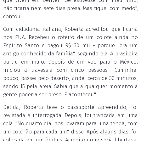
que vivem em Denver. "Se estivesse com meu filho,
não ficaria nem sete dias presa. Mas fiquei com medo",
contou.
Com cidadania italiana, Roberta acreditou que ficaria
nos EUA. Recebeu o roteiro de um coiote ainda no
Espírito Santo e pagou R$ 30 mil - porque "era um
antigo conhecido da família", segundo ela. A brasileira
partiu em maio. Depois de um voo para o México,
iniciou a travessia com cinco pessoas. "Caminhei
pouco, passei pelo deserto, andei cerca de 30 minutos,
sendo 15 pela areia. Sabia que a qualquer momento a
gente poderia ser preso. E aconteceu."
Detida, Roberta teve o passaporte apreendido, foi
revistada e interrogada. Depois, foi trancada em uma
cela. "No quarto dia, nos levaram para uma tenda, com
um colchão para cada um", disse. Após alguns dias, foi
colocada em um ônibus. Acreditou que seria libertada,