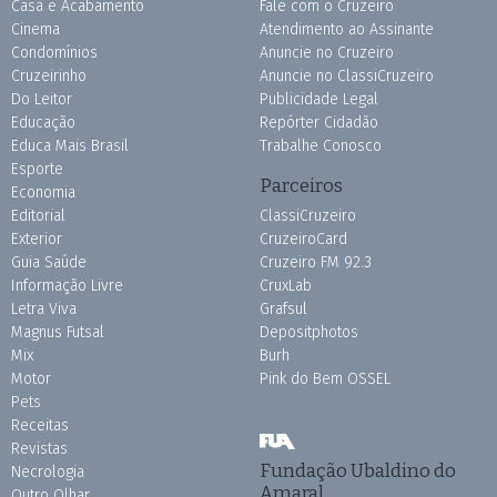
Casa e Acabamento
Fale com o Cruzeiro
Cinema
Atendimento ao Assinante
Condomínios
Anuncie no Cruzeiro
Cruzeirinho
Anuncie no ClassiCruzeiro
Do Leitor
Publicidade Legal
Educação
Repórter Cidadão
Educa Mais Brasil
Trabalhe Conosco
Esporte
Parceiros
Economia
Editorial
ClassiCruzeiro
Exterior
CruzeiroCard
Guia Saúde
Cruzeiro FM 92.3
Informação Livre
CruxLab
Letra Viva
Grafsul
Magnus Futsal
Depositphotos
Mix
Burh
Motor
Pink do Bem OSSEL
Pets
Receitas
Revistas
Fundação Ubaldino do
Necrologia
Amaral
Outro Olhar