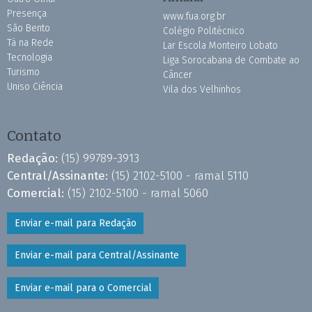
Presença
www.fua.org.br
São Bento
Colégio Politécnico
Tá na Rede
Lar Escola Monteiro Lobato
Tecnologia
Liga Sorocabana de Combate ao
Turismo
Câncer
Uniso Ciência
Vila dos Velhinhos
Contato
Redação:
(15) 99789-3913
Central/Assinante:
(15) 2102-5100 - ramal 5110
Comercial:
(15) 2102-5100 - ramal 5060
Enviar e-mail para Redação
Enviar e-mail para Central/Assinante
Enviar e-mail para o Comercial