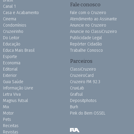
Brasil
Fale conosco
Canal 1
Casa e Acabamento
Fale com o Cruzeiro
Cinema
Atendimento ao Assinante
Condomínios
Anuncie no Cruzeiro
Cruzeirinho
Anuncie no ClassiCruzeiro
Do Leitor
Publicidade Legal
Educação
Repórter Cidadão
Educa Mais Brasil
Trabalhe Conosco
Esporte
Parceiros
Economia
Editorial
ClassiCruzeiro
Exterior
CruzeiroCard
Guia Saúde
Cruzeiro FM 92.3
Informação Livre
CruxLab
Letra Viva
Grafsul
Magnus Futsal
Depositphotos
Mix
Burh
Motor
Pink do Bem OSSEL
Pets
Receitas
Revistas