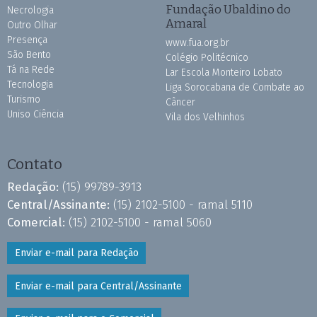
Fundação Ubaldino do
Necrologia
Amaral
Outro Olhar
Presença
www.fua.org.br
São Bento
Colégio Politécnico
Tá na Rede
Lar Escola Monteiro Lobato
Tecnologia
Liga Sorocabana de Combate ao
Turismo
Câncer
Uniso Ciência
Vila dos Velhinhos
Contato
Redação:
(15) 99789-3913
Central/Assinante:
(15) 2102-5100 - ramal 5110
Comercial:
(15) 2102-5100 - ramal 5060
Enviar e-mail para Redação
Enviar e-mail para Central/Assinante